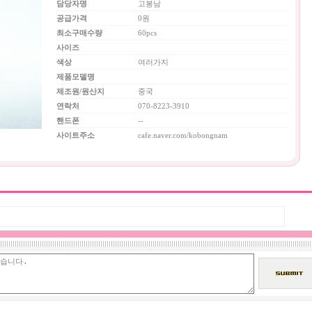
담당자명
고봉남
공급가격
0원
최소구매수량
60pcs
사이즈
색상
여러가지
제품모델명
제조원/원산지
중국
연락처
070-8223-3910
핸드폰
--
사이트주소
cafe.naver.com/kobongnam