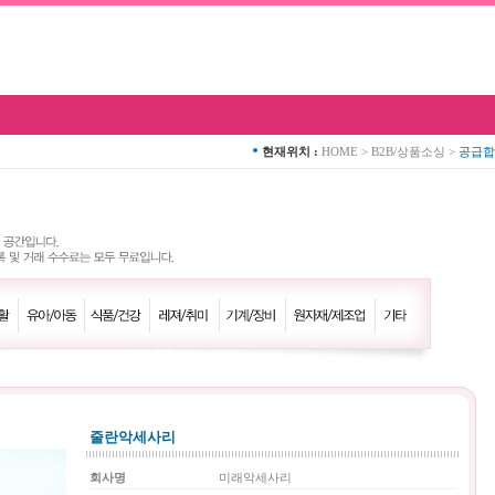
현재위치 :
HOME
>
B2B/상품소싱
>
공급합
줄란악세사리
회사명
미래악세사리